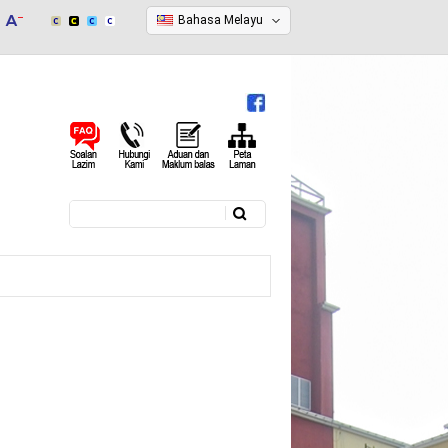
Bahasa Melayu
Carian
Borang carian