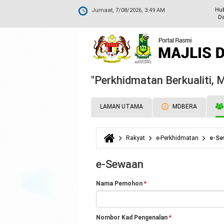
Hu
Jumaat, 7/08/2026, 3:49 AM
Da
"Perkhidmatan Berkualiti,
LAMAN UTAMA
MDBERA
Rakyat
e-Perkhidmatan
e-Se
Anda di sini
e-Sewaan
Nama Pemohon
*
Nombor Kad Pengenalan
*