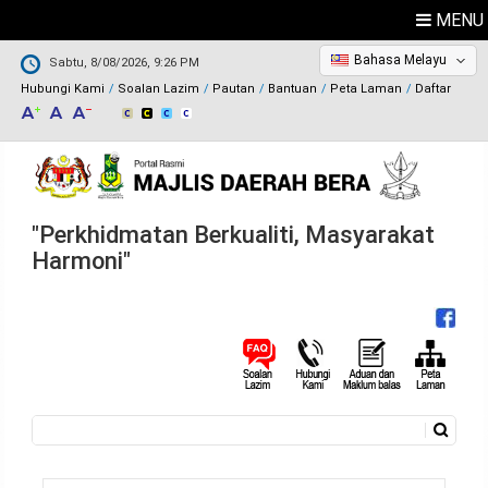
MENU
Bahasa Melayu
Sabtu, 8/08/2026, 9:26 PM
Hubungi Kami
Soalan Lazim
Pautan
Bantuan
Peta Laman
Daftar
"Perkhidmatan Berkualiti, Masyarakat
Harmoni"
Carian
Borang carian