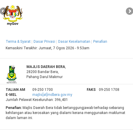
Terma & Syarat
Dasar Privasi
Dasar Keselamatan
Penafian
Kemaskini Terakhir:
Jumaat, 7 Ogos 2026 - 9:53am
MAJLIS DAERAH BERA
,
28200 Bandar Bera,
Pahang Darul Makmur
TALIAN AM
09-250 1700
FAKS
09-250 1708
E-MEL
majlis[at]mdbera.gov.my
Jumlah Pelawat Keseluruhan:
396,401
Penafian:
Majlis Daerah Bera tidak bertanggungjawab terhadap sebarang
kehilangan atau kerosakan yang dialami kerana menggunakan maklumat
dalam laman ini.