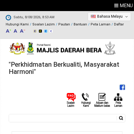
MENU
Bahasa Melayu
Sabtu, 8/08/2026, 8:53 AM
Hubungi Kami
Soalan Lazim
Pautan
Bantuan
Peta Laman
Daftar
"Perkhidmatan Berkualiti, Masyarakat
Harmoni"
Carian
Borang carian