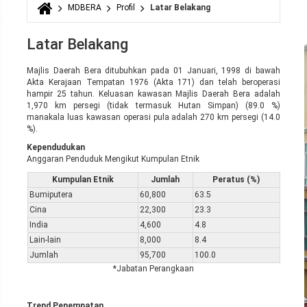
MDBERA
Profil
Latar Belakang
Anda di sini
Latar Belakang
Majlis Daerah Bera ditubuhkan pada 01 Januari, 1998 di bawah
Akta Kerajaan Tempatan 1976 (Akta 171) dan telah beroperasi
hampir 25 tahun. Keluasan kawasan Majlis Daerah Bera adalah
1,970 km persegi (tidak termasuk Hutan Simpan) (89.0 %)
manakala luas kawasan operasi pula adalah 270 km persegi (14.0
%).
Kependudukan
Anggaran Penduduk Mengikut Kumpulan Etnik
Kumpulan Etnik
Jumlah
Peratus (%)
Bumiputera
60,800
63.5
Cina
22,300
23.3
India
4,600
4.8
Lain-lain
8,000
8.4
Jumlah
95,700
100.0
*Jabatan Perangkaan
Trend Penempatan