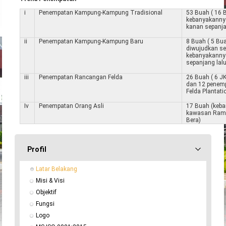
i
Penempatan Kampung-Kampung Tradisional
53 Buah ( 16 
kebanyakannya 
kanan sepanj
ii
Penempatan Kampung-Kampung Baru
8 Buah ( 5 Bu
diwujudkan se
kebanyakannya 
sepanjang lalu
iii
Penempatan Rancangan Felda
26 Buah ( 6 J
dan 12 penemp
Felda Plantatio
Iv
Penempatan Orang Asli
17 Buah (keba
kawasan Ram
Bera)
Profil
Latar Belakang
Misi & Visi
Objektif
Fungsi
Logo