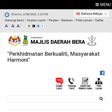
MENU
Bahasa Melayu
Khamis, 6/08/2026, 3:23 PM
Hubungi Kami
Soalan Lazim
Pautan
Bantuan
Peta Laman
Daftar
"Perkhidmatan Berkualiti, Masyarakat
Harmoni"
Carian
Borang carian