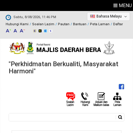
MENU
Bahasa Melayu
Sabtu, 8/08/2026, 11:46 PM
Hubungi Kami
Soalan Lazim
Pautan
Bantuan
Peta Laman
Daftar
"Perkhidmatan Berkualiti, Masyarakat
Harmoni"
Carian
Borang carian