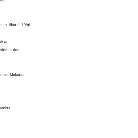
133)
dah Hiburan 1996
akai
rindustrian
tempat Makanan
Rambut