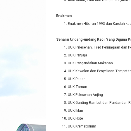
Akta Jalan, Parit dan Bangunan (Akta 
Enakmen
Enakmen Hiburan 1993 dan Kaedah-kae
Senarai Undang-undang Kecil Yang Diguna P
UUK Pelesenan, Tred Perniagaan dan Pe
UUK Penjaja
UUK Pengendalian Makanan
UUK Kawalan dan Penyeliaan Tempat-
UUK Pasar
UUK Taman
UUK Pelesenan Anjing
UUK Gunting Rambut dan Pendandan 
UUK Iklan
UUK Hotel
UUK Krematorium