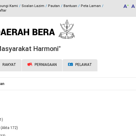
bungi Kami
Soalan Lazim
Pautan
Bantuan
Peta Laman
ftar
 Masyarakat Harmoni"
RAKYAT
PERNIAGAAN
PELAWAT
gan
1)
(Akta 172)