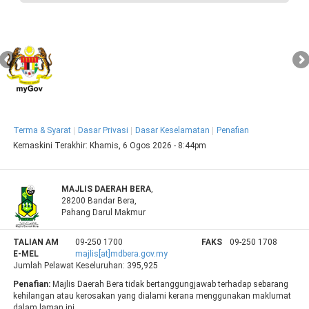
Terma & Syarat
Dasar Privasi
Dasar Keselamatan
Penafian
Kemaskini Terakhir:
Khamis, 6 Ogos 2026 - 8:44pm
MAJLIS DAERAH BERA
,
28200 Bandar Bera,
Pahang Darul Makmur
TALIAN AM
09-250 1700
FAKS
09-250 1708
E-MEL
majlis[at]mdbera.gov.my
Jumlah Pelawat Keseluruhan:
395,925
Penafian:
Majlis Daerah Bera tidak bertanggungjawab terhadap sebarang
kehilangan atau kerosakan yang dialami kerana menggunakan maklumat
dalam laman ini.