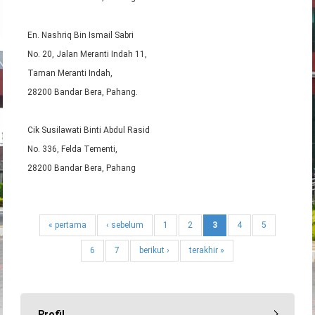
En. Nashriq Bin Ismail Sabri
No. 20, Jalan Meranti Indah 11,
Taman Meranti Indah,
28200 Bandar Bera, Pahang.
Cik Susilawati Binti Abdul Rasid
No. 336, Felda Tementi,
28200 Bandar Bera, Pahang
« pertama
‹ sebelum
1
2
3
4
5
6
7
berikut ›
terakhir »
Profil