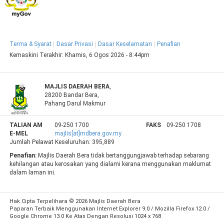
Terma & Syarat
Dasar Privasi
Dasar Keselamatan
Penafian
Kemaskini Terakhir:
Khamis, 6 Ogos 2026 - 8:44pm
MAJLIS DAERAH BERA
,
28200 Bandar Bera,
Pahang Darul Makmur
TALIAN AM
09-250 1700
FAKS
09-250 1708
E-MEL
majlis[at]mdbera.gov.my
Jumlah Pelawat Keseluruhan:
395,889
Penafian:
Majlis Daerah Bera tidak bertanggungjawab terhadap sebarang
kehilangan atau kerosakan yang dialami kerana menggunakan maklumat
dalam laman ini.
Hak Cipta Terpelihara © 2026 Majlis Daerah Bera
Paparan Terbaik Menggunakan Internet Explorer 9.0 / Mozilla Firefox 12.0 /
Google Chrome 13.0 Ke Atas Dengan Resolusi 1024 x 768